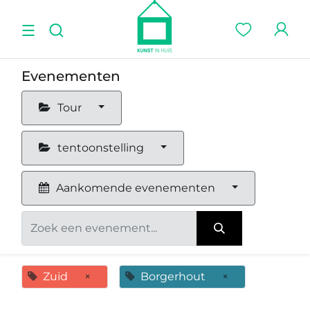
Evenementen
Tour
tentoonstelling
Aankomende evenementen
Zuid
×
Borgerhout
×