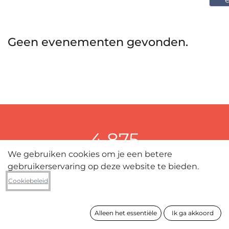
Geen evenementen gevonden.
4.875
We gebruiken cookies om je een betere
kunstwerken in collectie
gebruikerservaring op deze website te bieden.
Cookiebeleid
389
Alleen het essentiële
Ik ga akkoord
kunstenaars