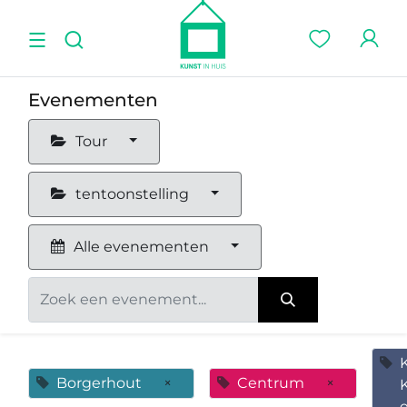
Evenementen
Tour
tentoonstelling
Alle evenementen
Borgerhout
×
Centrum
×