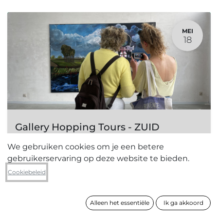
MEI
18
Gallery Hopping Tours - ZUID
18 mei 2024
-
12:00
(
Europe/Brussels
)
We gebruiken cookies om je een betere
Antwerpen
,
België
gebruikerservaring op deze website te bieden.
Zuid
Cookiebeleid
Registraties gesloten
Alleen het essentiële
Ik ga akkoord