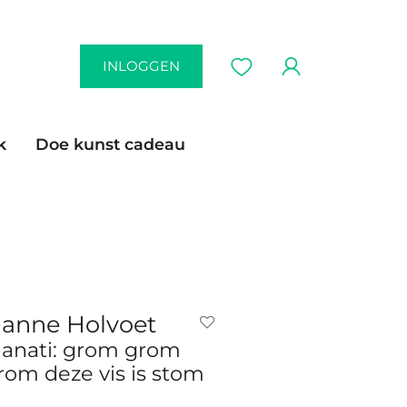
INLOGGEN
k
Doe kunst cadeau
anne Holvoet
anati: grom grom
rom deze vis is stom