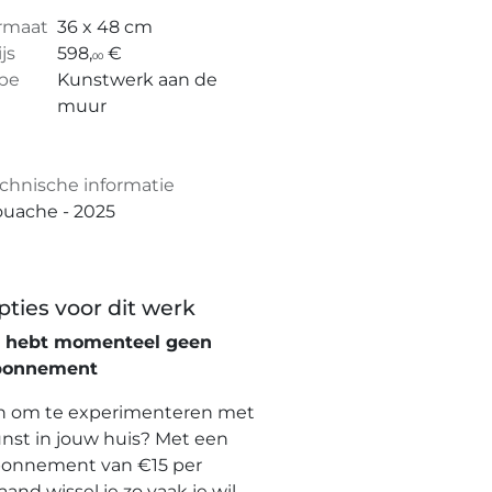
rmaat
36 x 48 cm
ijs
598,
€
00
pe
Kunstwerk aan de
muur
chnische informatie
uache - 2025
pties voor dit werk
e hebt momenteel geen
bonnement
n om te experimenteren met
nst in jouw huis? Met een
onnement van €15 per
and wissel je zo vaak je wil,