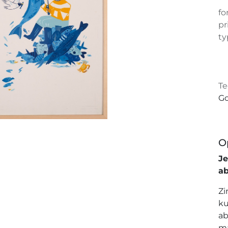
fo
pr
ty
Te
Go
O
J
a
Zi
ku
ab
ma