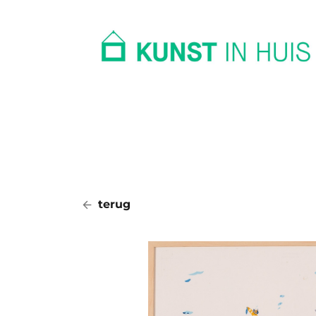
In huis
Op kantoor
Collectie
terug