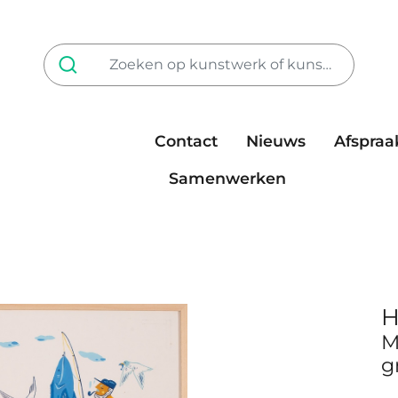
Contact
Nieuws
Afspraa
Tarieven
steun ons
Samenwerken
H
M
g