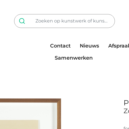
Contact
Nieuws
Afspraa
Tarieven
steun ons
Samenwerken
P
Z
fo