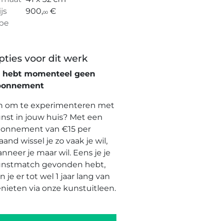
ijs
900,
€
00
pe
pties voor dit werk
e hebt momenteel geen
bonnement
n om te experimenteren met
nst in jouw huis? Met een
onnement van €15 per
and wissel je zo vaak je wil,
nneer je maar wil. Eens je je
nstmatch gevonden hebt,
n je er tot wel 1 jaar lang van
nieten via onze kunstuitleen.