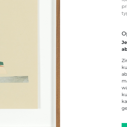
pr
ty
O
J
a
Zi
ku
ab
ma
wa
ku
ka
ge