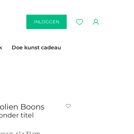
INLOGGEN
k
Doe kunst cadeau
olien Boons
onder titel
rmaat
41 x 32 cm