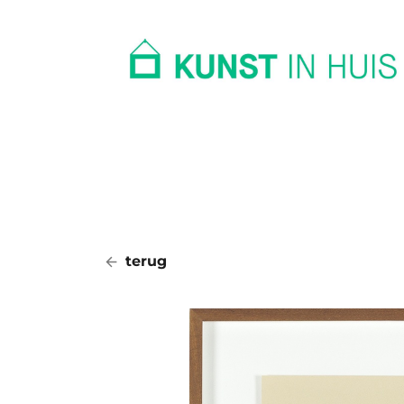
In huis
Op kantoor
Collectie
terug