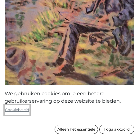
We gebruiken cookies om je een betere
gebruikerservaring op deze website te bieden.
Luc Vandromme
Cookiebeleid
James Ensor laat zich inspireren
door het typische landschap van
Emile Claus.
Alleen het essentiële
Ik ga akkoord