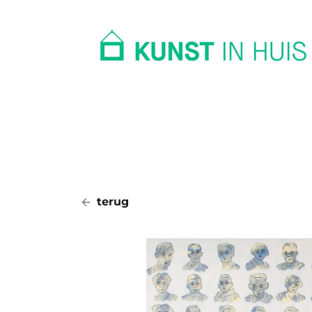
In huis
Op kantoor
Collectie
terug