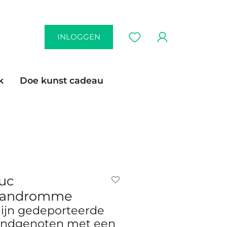
INLOGGEN
k
Doe kunst cadeau
uc
andromme
ijn gedeporteerde
andgenoten met een