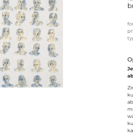
br
fo
pr
ty
O
J
a
Zi
ku
ab
ma
wa
ku
ka