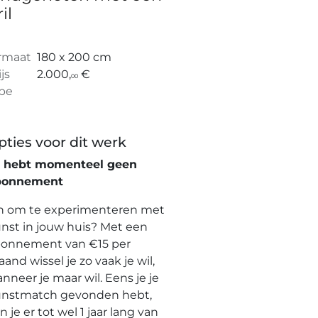
il
rmaat
180 x 200 cm
ijs
2.000,
€
00
pe
pties voor dit werk
e hebt momenteel geen
bonnement
n om te experimenteren met
nst in jouw huis? Met een
onnement van €15 per
and wissel je zo vaak je wil,
nneer je maar wil. Eens je je
nstmatch gevonden hebt,
n je er tot wel 1 jaar lang van