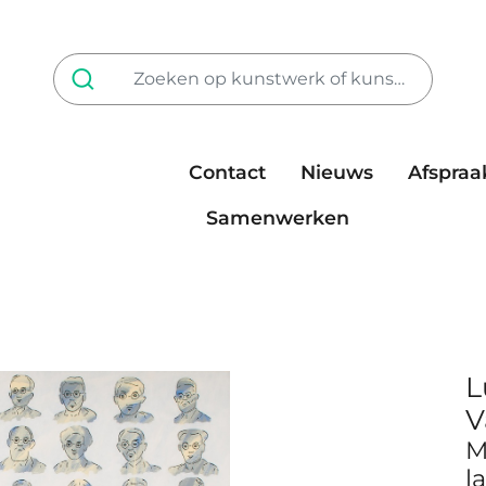
Contact
Nieuws
Afspraa
Tarieven
steun ons
Samenwerken
L
V
M
l