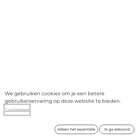
We gebruiken cookies om je een betere
gebruikerservaring op deze website te bieden.
Ann Vandenbergh
Cookiebeleid
After the rain (drieluik)
Alleen het essentiële
Ik ga akkoord
formaat
40 x 120 cm