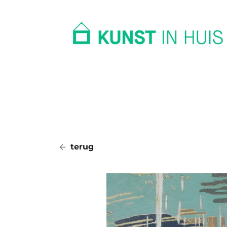
In huis
Op kantoor
Collectie
terug