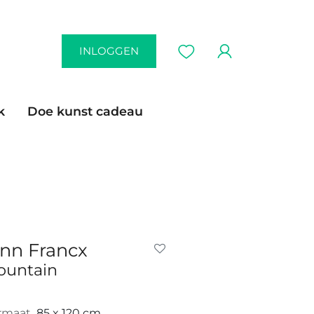
INLOGGEN
k
Doe kunst cadeau
nn Francx
ountain
rmaat
85 x 120 cm