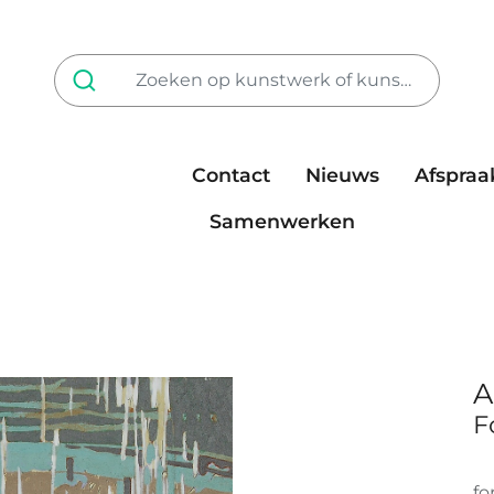
Contact
Nieuws
Afspraa
Tarieven
steun ons
Samenwerken
A
F
fo