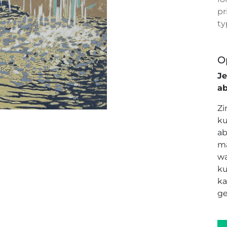
pr
ty
O
J
a
Zi
ku
ab
ma
wa
ku
ka
ge