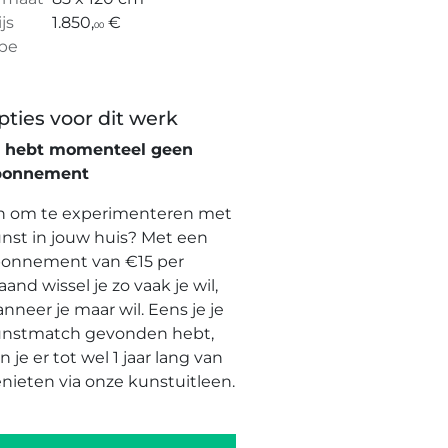
ijs
1.850,
€
00
pe
pties voor dit werk
e hebt momenteel geen
bonnement
n om te experimenteren met
nst in jouw huis? Met een
onnement van €15 per
and wissel je zo vaak je wil,
nneer je maar wil. Eens je je
nstmatch gevonden hebt,
n je er tot wel 1 jaar lang van
nieten via onze kunstuitleen.