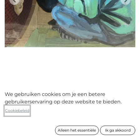
We gebruiken cookies om je een betere
gebruikerservaring op deze website te bieden.
Peter Lagast
Cookiebeleid
Shirley paints
Alleen het essentiële
Ik ga akkoord