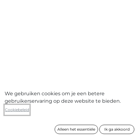
We gebruiken cookies om je een betere
gebruikerservaring op deze website te bieden.
Ehnt Rudiger Scharmann
Cookiebeleid
Vliegtuig (drieluik)
Alleen het essentiële
Ik ga akkoord
formaat
100 x 213 cm