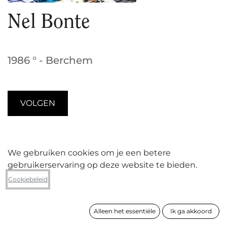
Nel Bonte
1986 ° - Berchem
VOLGEN
Nel Bonte (°1986 in Roeselare, woont en werkt in
We gebruiken cookies om je een betere
Antwerpen)
gaat in haar werk op zoek naar de
gebruikerservaring op deze website te bieden.
grens tussen sculptuur, architectuur en
Cookiebeleid
scenografie. Haar installaties en objecten bestaan
uit geabstraheerde beeldelementen die ze
ontleent aan dagdagelijkse voorwerpen die haar
Alleen het essentiële
Ik ga akkoord
pad kruisen. Nel transformeert elk ‘objet trouvé’ tot